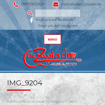
09973/802929
franz.stoiber@zwiadn.de
Suchen
nach:
folge uns auf facebook
folge uns auf instagram
Zum
Inhalt
MENÜ
springen
De
Zwiadn
IMG_9204
Veröffentlicht am
17. Januar 2017
mit
1920 × 1280
in