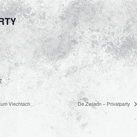
RTY
7
ium Viechtach
De Zwiadn – Privatparty