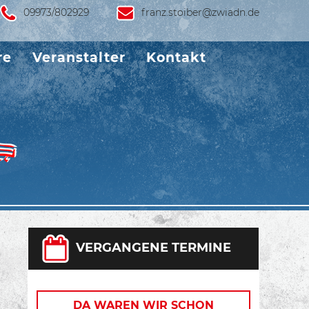
09973/802929
franz.stoiber@zwiadn.de
re
Veranstalter
Kontakt
VERGANGENE TERMINE
DA WAREN WIR SCHON