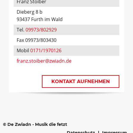
Franz Stoiber
Dieberg 8 b
93437 Furth im Wald
Tel.
09973/802929
Fax 09973/803430
Mobil
0171/1970126
franz.stoiber@zwiadn.de
KONTAKT AUFNEHMEN
© De Zwiadn - Musik die fetzt
Datenschutz
Impressum