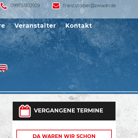
09973/802929
franz.stoiber@zwiadn.de
re
Veranstalter
Kontakt
VERGANGENE TERMINE
DA WAREN WIR SCHON