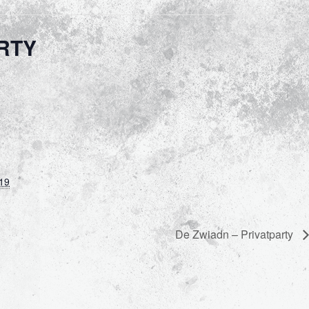
RTY
19
De Zwiadn – Privatparty