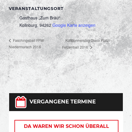
VERANSTALTUNGSORT
Gasthaus „Zum Bräu“
Kollnburg
,
94262
Google Karte anzeigen
Kultdonnerstag Disco Platzl –
Faschingsball FFW
Niedermurach 2016
Fetzenball 2016
VERGANGENE TERMINE
DA WAREN WIR SCHON ÜBERALL