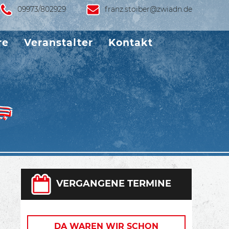
09973/802929
franz.stoiber@zwiadn.de
re
Veranstalter
Kontakt
VERGANGENE TERMINE
DA WAREN WIR SCHON