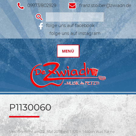
09973/802929
franz.stoiber@zwiadn.de
Suchen
nach:
folge uns auf facebook
folge uns auf instagram
Zum
Inhalt
MENÜ
springen
De
Zwiadn
P1130060
Veröffentlicht am
22. Mai 2018
mit
1920 × 1440
in
Was für ne