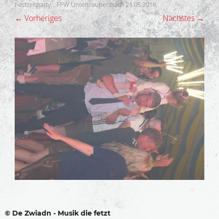
Festzeltparty… FFW Untertraubenbach 21.05.2018
.
← Vorheriges
Nächstes →
© De Zwiadn - Musik die fetzt