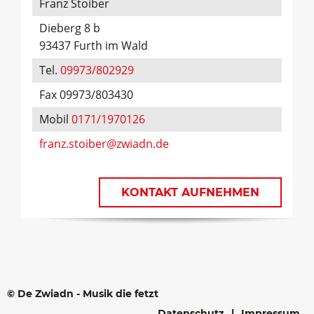
Franz Stoiber
Dieberg 8 b
93437 Furth im Wald
Tel.
09973/802929
Fax 09973/803430
Mobil
0171/1970126
franz.stoiber@zwiadn.de
KONTAKT AUFNEHMEN
© De Zwiadn - Musik die fetzt
Datenschutz
Impressum